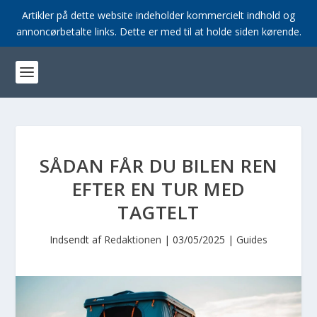
Artikler på dette website indeholder kommercielt indhold og
annoncørbetalte links. Dette er med til at holde siden kørende.
SÅDAN FÅR DU BILEN REN
EFTER EN TUR MED
TAGTELT
Indsendt af
Redaktionen
|
03/05/2025
|
Guides